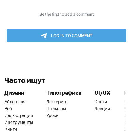
Часто ищут
Дизайн
Типографика
UI/UX
Ин
Айдентика
Леттеринг
Книги
Han
Веб
Примеры
Лекции
Ати
Иллюстрации
Уроки
Веб
Инструменты
Вид
Книги
Виз