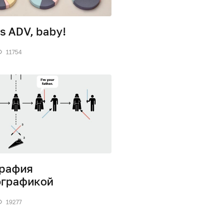
’s ADV, baby!
11754
рафия
графикой
19277