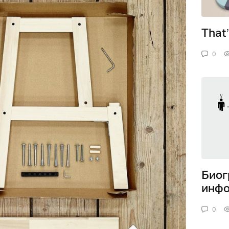
That
0
Биог
инфо
0