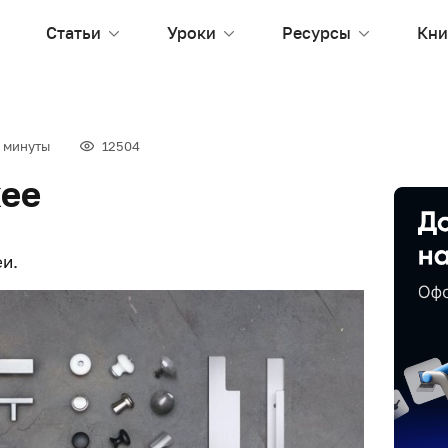
Статьи
Уроки
Ресурсы
Кни
 минуты
12504
кее
и.