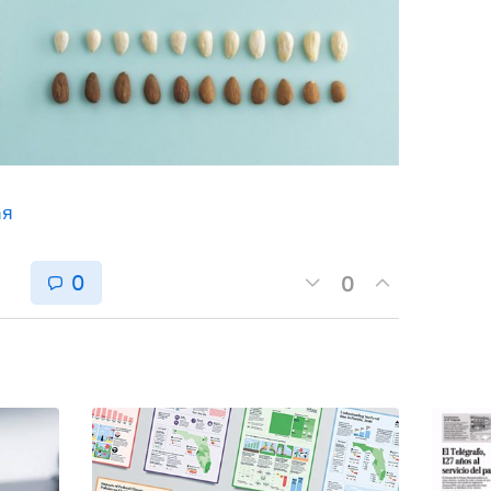
ая
0
0