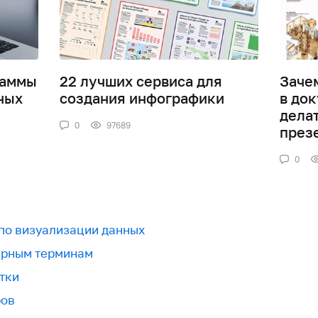
раммы
22 лучших сервиса для
Заче
ных
создания инфографики
в док
дела
0
97689
през
0
 по визуализации данных
урным терминам
тки
ров