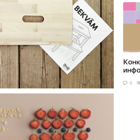
Конк
инфо
0