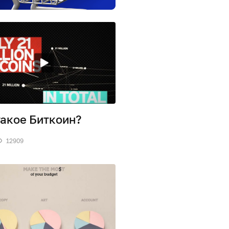
такое Биткоин?
12909