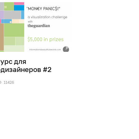
урс для
дизайнеров #2
11426