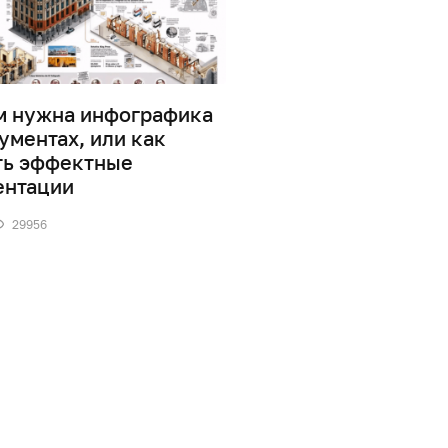
м нужна инфографика
Дизайн информаци
ументах, или как
0
41883
ть эффектные
ентации
29956