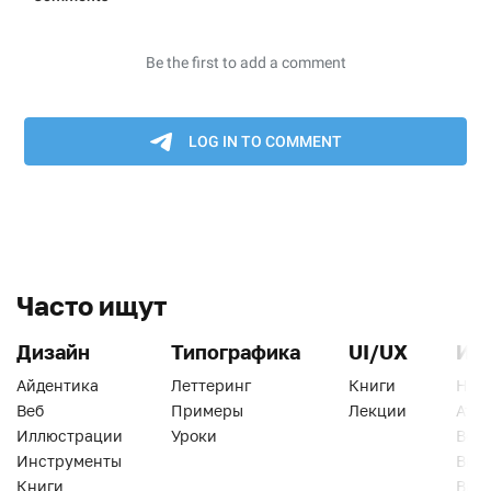
Часто ищут
Дизайн
Типографика
UI/UX
Ин
Айдентика
Леттеринг
Книги
Han
Веб
Примеры
Лекции
Ати
Иллюстрации
Уроки
Веб
Инструменты
Вид
Книги
Виз