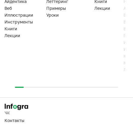
Айдентика
Леттеринг
Книги
Han
Веб
Примеры
Лекции
Ати
Иллюстрации
Уроки
Веб
Инструменты
Вид
Книги
Виз
Лекции
Геро
Инс
Инт
Кни
Кур
Лек
Контакты