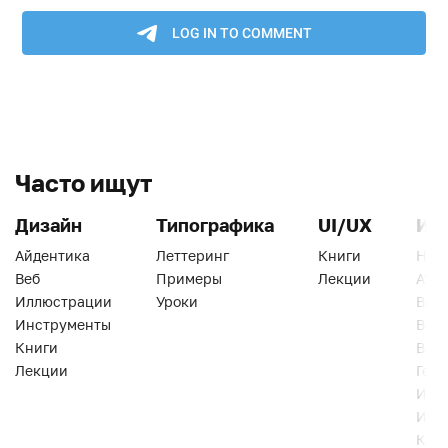
Часто ищут
Дизайн
Типографика
UI/UX
Ин
Айдентика
Леттеринг
Книги
Han
Веб
Примеры
Лекции
Ати
Иллюстрации
Уроки
Веб
Инструменты
Вид
Книги
Виз
Лекции
Геро
Инс
Инт
Кни