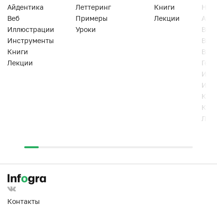
Айдентика
Леттеринг
Книги
Han
Веб
Примеры
Лекции
Ати
Иллюстрации
Уроки
Веб
Инструменты
Вид
Книги
Виз
Лекции
Геро
Инс
Инт
Кни
Кур
Лек
Контакты