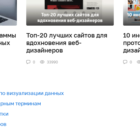
раммы
Топ-20 лучших сайтов для
10 и
ных
вдохновения веб-
прот
дизайнеров
дизай
0
33990
0
 по визуализации данных
урным терминам
тки
ров