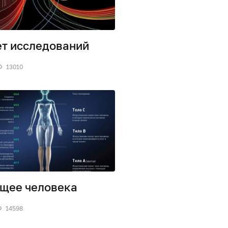
ет исследований
13010
щее человека
14598