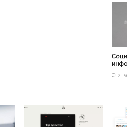
Соци
инф
0