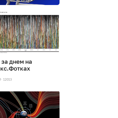
 за днем на
кс.Фотках
12013