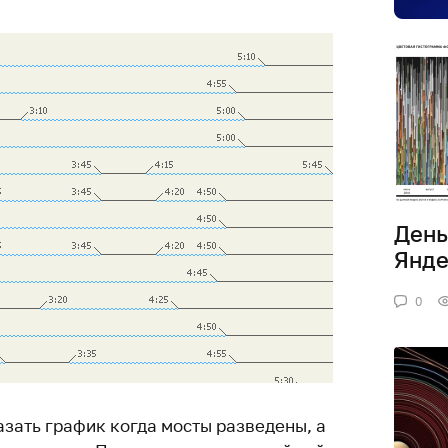
День
Янде
0
азать график когда мосты разведены, а