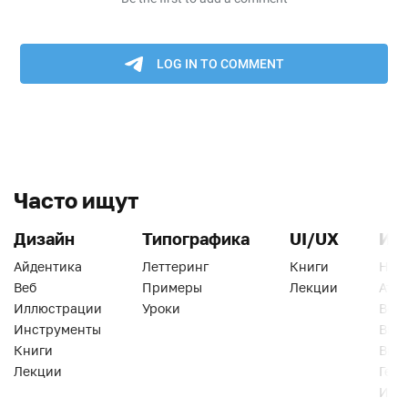
Часто ищут
Дизайн
Типографика
UI/UX
Ин
Айдентика
Леттеринг
Книги
Han
Веб
Примеры
Лекции
Ати
Иллюстрации
Уроки
Веб
Инструменты
Вид
Книги
Виз
Лекции
Геро
Инс