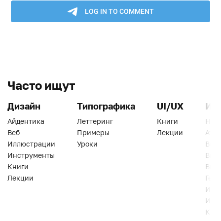
Часто ищут
Дизайн
Типографика
UI/UX
Ин
Айдентика
Леттеринг
Книги
Han
Веб
Примеры
Лекции
Ати
Иллюстрации
Уроки
Веб
Инструменты
Вид
Книги
Виз
Лекции
Геро
Инс
Инт
Кни