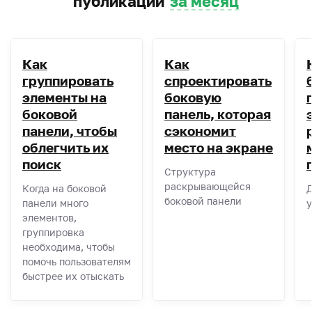
публикаций
за месяц
Как
Как
группировать
спроектировать
элементы на
боковую
боковой
панель, которая
панели, чтобы
сэкономит
облегчить их
место на экране
поиск
Структура
раскрывающейся
Когда на боковой
Д
боковой панели
панели много
у
элементов,
группировка
необходима, чтобы
помочь пользователям
быстрее их отыскать