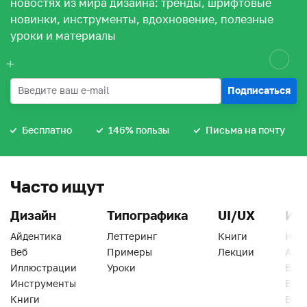
новостях из мира дизайна: тренды, шрифтовые
новинки, инструменты, вдохновение, полезные
уроки и материалы
Подписаться
Бесплатно
146% пользы
Письма на почту
Часто ищут
Дизайн
Типографика
UI/UX
Ин
Айдентика
Леттеринг
Книги
Han
Веб
Примеры
Лекции
Ати
Иллюстрации
Уроки
Веб
Инструменты
Вид
Книги
Виз