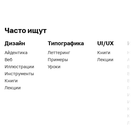
Часто ищут
Дизайн
Типографика
UI/UX
Ин
Айдентика
Леттеринг
Книги
Han
Веб
Примеры
Лекции
Ати
Иллюстрации
Уроки
Веб
Инструменты
Вид
Книги
Виз
Лекции
Геро
Инс
Инт
Кни
Кур
Лек