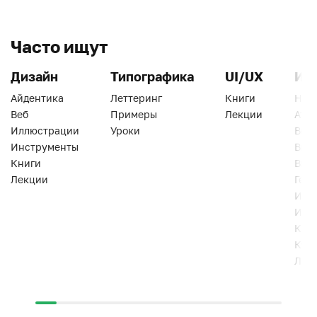
Часто ищут
Дизайн
Типографика
UI/UX
Ин
Айдентика
Леттеринг
Книги
Han
Веб
Примеры
Лекции
Ати
Иллюстрации
Уроки
Веб
Инструменты
Вид
Книги
Виз
Лекции
Геро
Инс
Инт
Кни
Кур
Лек