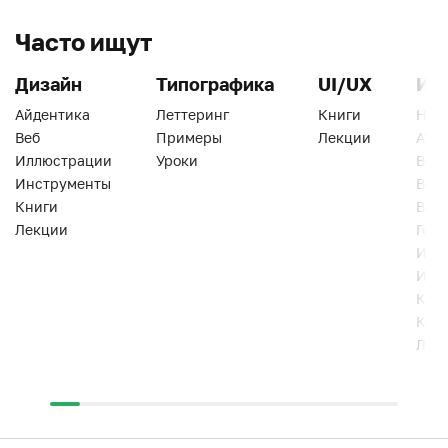
Часто ищут
Дизайн
Типографика
UI/UX
Ин
Айдентика
Леттеринг
Книги
Han
Веб
Примеры
Лекции
Ати
Иллюстрации
Уроки
Веб
Инструменты
Вид
Книги
Виз
Лекции
Геро
Инс
Инт
Кни
Кур
Лек