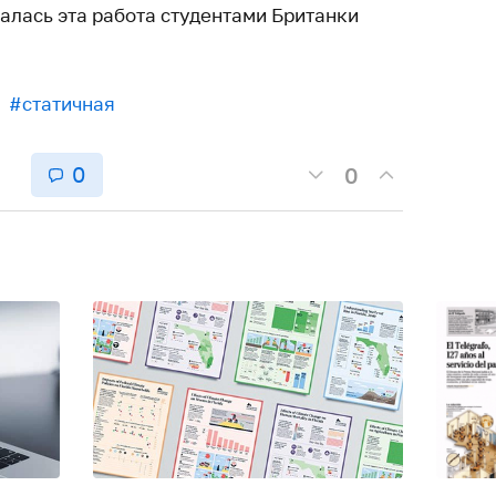
валась эта работа студентами Британки
#статичная
0
0