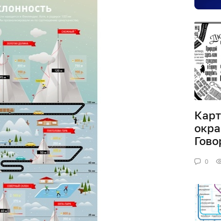
Карт
окра
Гово
0