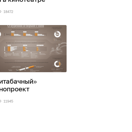
18472
итабачный»
нопроект
11945