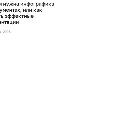
м нужна инфографика
Дизайн информаци
ументах, или как
0
41891
ть эффектные
ентации
29961