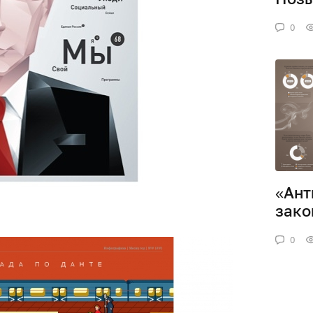
0
«Ант
зако
0