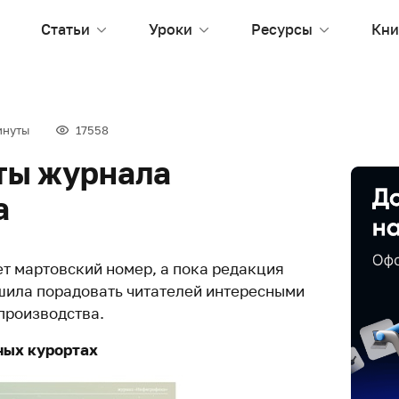
Статьи
Уроки
Ресурсы
Кни
инуты
17558
ты журнала
а
 мартовский номер, а пока редакция
ила порадовать читателей интересными
производства.
ных курортах