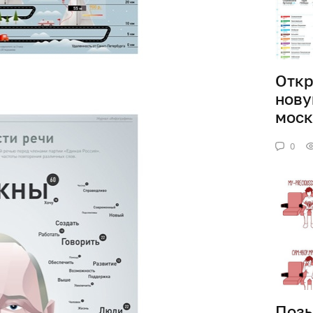
Откр
нову
моск
0
Позы