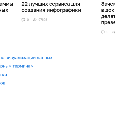
раммы
22 лучших сервиса для
Заче
ных
создания инфографики
в док
дела
0
97693
през
0
 по визуализации данных
урным терминам
тки
ров