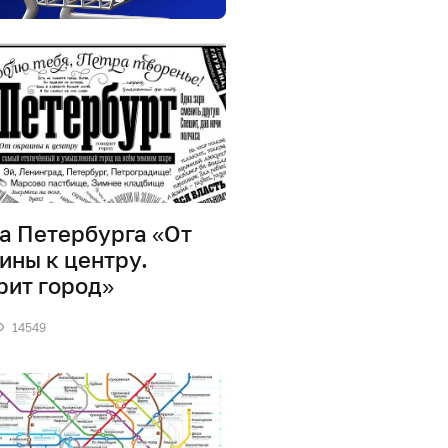
а Петербурга «От
ины к центру.
рит город»
14549