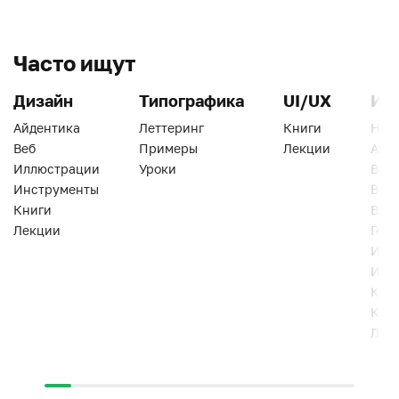
Часто ищут
Дизайн
Типографика
UI/UX
Ин
Айдентика
Леттеринг
Книги
Han
Веб
Примеры
Лекции
Ати
Иллюстрации
Уроки
Веб
Инструменты
Вид
Книги
Виз
Лекции
Геро
Инс
Инт
Кни
Кур
Лек