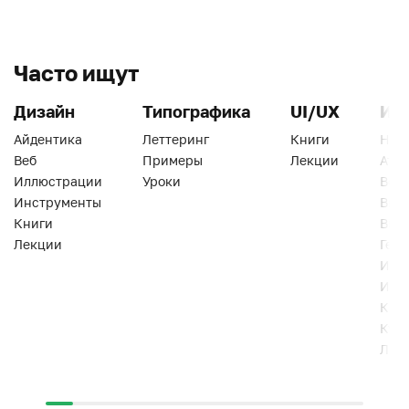
Часто ищут
Дизайн
Типографика
UI/UX
Ин
Айдентика
Леттеринг
Книги
Han
Веб
Примеры
Лекции
Ати
Иллюстрации
Уроки
Веб
Инструменты
Вид
Книги
Виз
Лекции
Геро
Инс
Инт
Кни
Кур
Лек