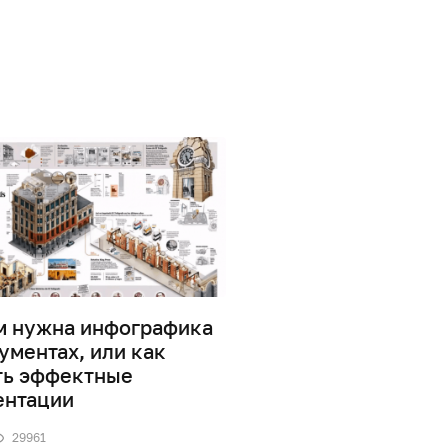
м нужна инфографика
Дизайн информаци
ументах, или как
0
41891
ть эффектные
ентации
29961