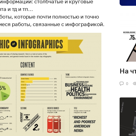
информации: столбчатые и круговые
та и тд и тп…
боты, которые почти полностью и точно
еся работы, связанные с инфографикой.
На ч
0