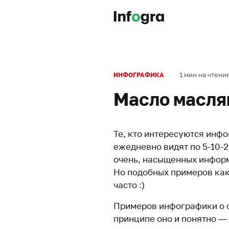
1 мин на чтени
ИНФОГРАФИКА
Масло масля
Те, кто интересуются инф
ежедневно видят по 5-10-
очень, насыщенных информ
Но подобных примеров как 
часто :)
Примеров инфографики о с
принципе оно и понятно —