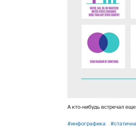
А кто-нибудь встречал еще
#инфографика
#статичн