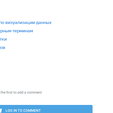
 по визуализации данных
урным терминам
тки
ров