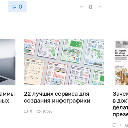
0
0
раммы
22 лучших сервиса для
Заче
ных
создания инфографики
в док
дела
0
97695
през
0