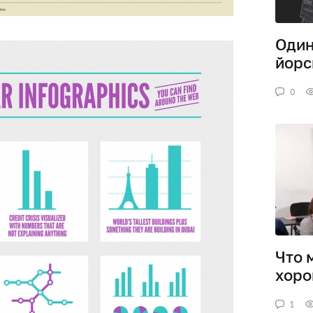
Один
йорс
0
Что 
хоро
1