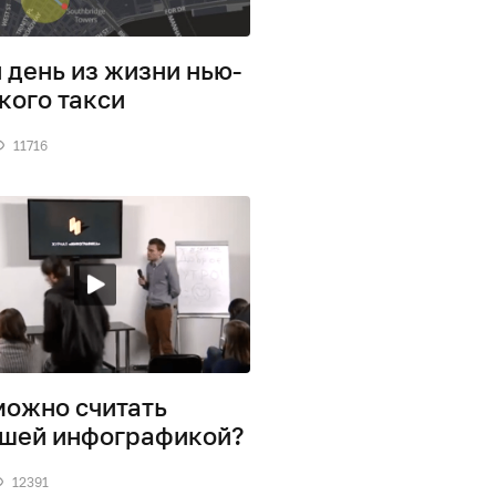
 день из жизни нью-
кого такси
11716
можно считать
шей инфографикой?
12391