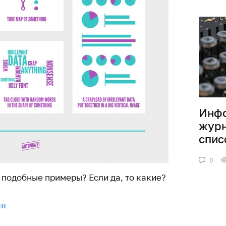
Инф
журн
спис
0
 подобные примеры? Если да, то какие?
ая