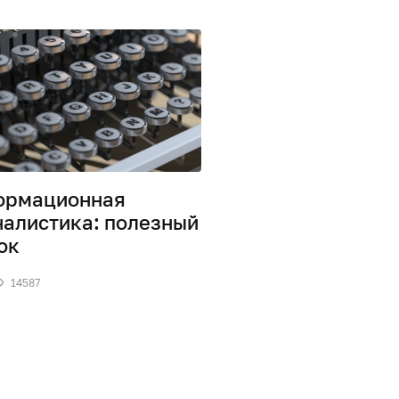
ормационная
алистика: полезный
ок
14587