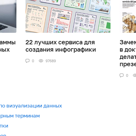
раммы
22 лучших сервиса для
Заче
ных
создания инфографики
в док
дела
0
97689
през
0
 по визуализации данных
урным терминам
тки
ров