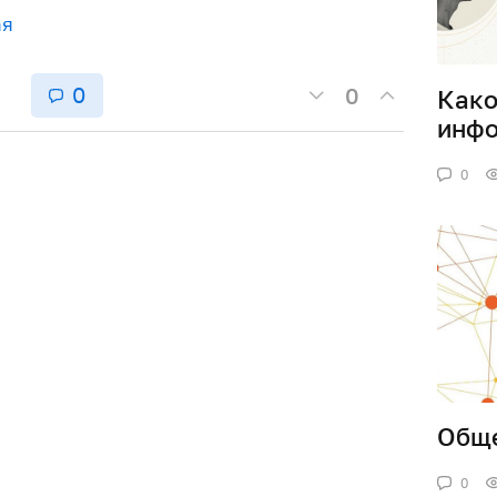
ая
0
0
Како
инфо
0
Обще
0