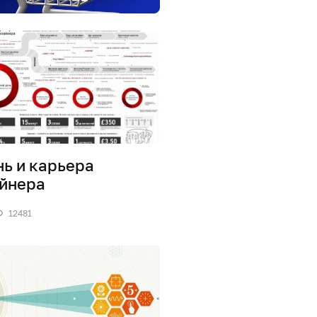
ь и карьера
йнера
12481