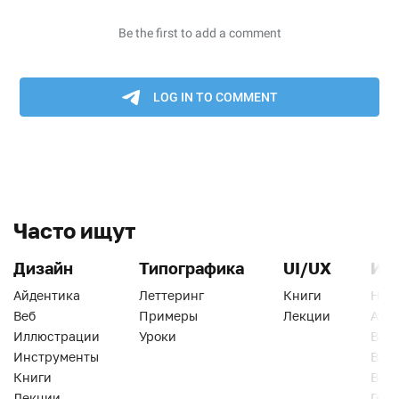
Часто ищут
Дизайн
Типографика
UI/UX
Ин
Айдентика
Леттеринг
Книги
Han
Веб
Примеры
Лекции
Ати
Иллюстрации
Уроки
Веб
Инструменты
Вид
Книги
Виз
Лекции
Геро