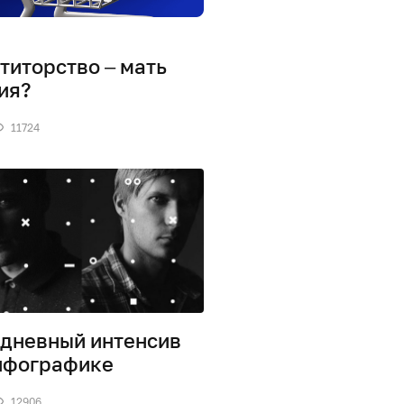
титорство – мать
ия?
11724
дневный интенсив
нфографике
12906