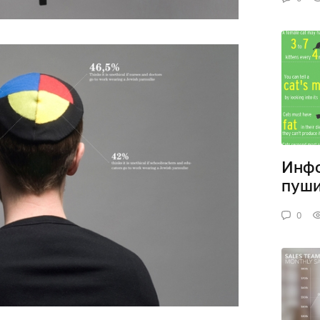
Инфо
пуши
0