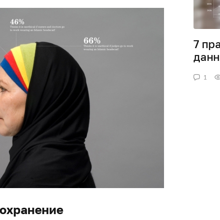
7 пр
данн
1
оохранение