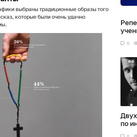
афики выбраны традиционные образы того
ссказ, которые были очень удачно
Репе
мы.
учен
0
Двух
по и
0