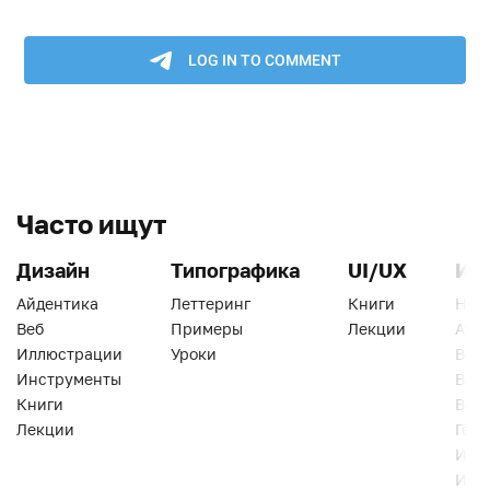
Часто ищут
Дизайн
Типографика
UI/UX
Ин
Айдентика
Леттеринг
Книги
Han
Веб
Примеры
Лекции
Ати
Иллюстрации
Уроки
Веб
Инструменты
Вид
Книги
Виз
Лекции
Геро
Инс
Инт