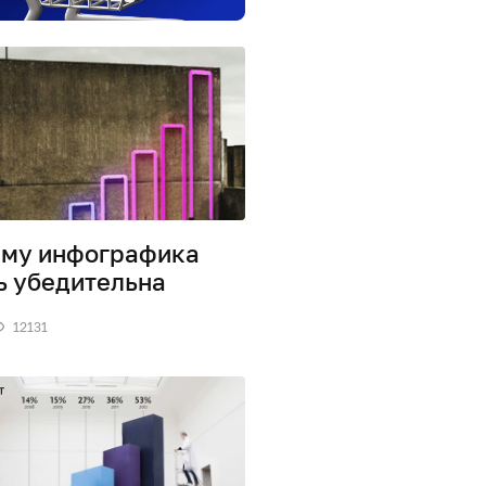
му инфографика
ь убедительна
12131