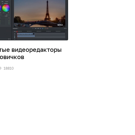
тые видеоредакторы
InVideo – простой и
новичков
удобный видеоред
18810
0
18318