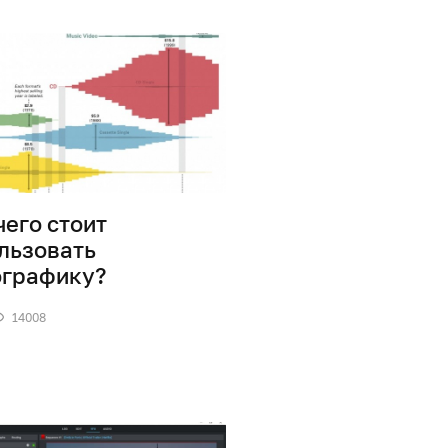
чего стоит
льзовать
графику?
14008