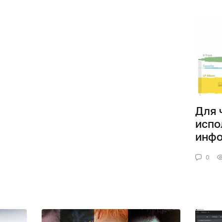
Для 
испо
инфо
0