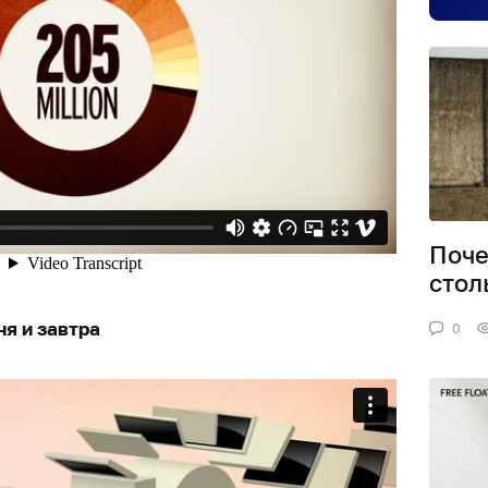
Поче
стол
ня и завтра
0