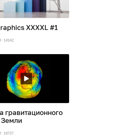
graphics XXXXL #1
14142
а гравитационного
 Земли
18737