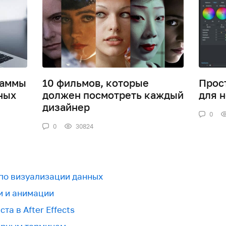
раммы
10 фильмов, которые
Прос
ных
должен посмотреть каждый
для 
дизайнер
0
0
30824
 по визуализации данных
и и анимации
та в After Effects