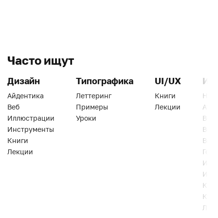
Часто ищут
Дизайн
Типографика
UI/UX
Ин
Айдентика
Леттеринг
Книги
Han
Веб
Примеры
Лекции
Ати
Иллюстрации
Уроки
Веб
Инструменты
Вид
Книги
Виз
Лекции
Геро
Инс
Инт
Кни
Кур
Лек