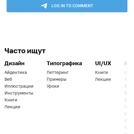
Часто ищут
Дизайн
Типографика
UI/UX
Ин
Айдентика
Леттеринг
Книги
Han
Веб
Примеры
Лекции
Ати
Иллюстрации
Уроки
Веб
Инструменты
Вид
Книги
Виз
Лекции
Геро
Инс
Инт
Кни