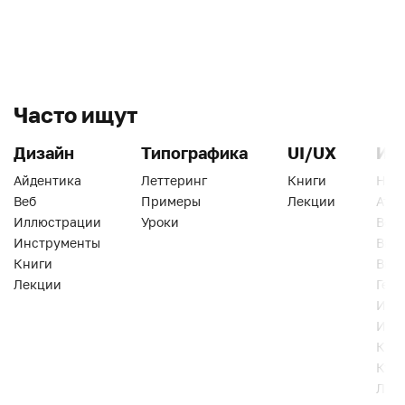
Часто ищут
Дизайн
Типографика
UI/UX
Ин
Айдентика
Леттеринг
Книги
Han
Веб
Примеры
Лекции
Ати
Иллюстрации
Уроки
Веб
Инструменты
Вид
Книги
Виз
Лекции
Геро
Инс
Инт
Кни
Кур
Лек