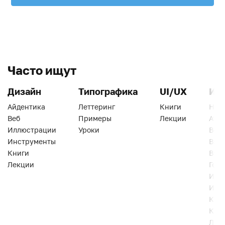
Часто ищут
Дизайн
Типографика
UI/UX
Ин
Айдентика
Леттеринг
Книги
Han
Веб
Примеры
Лекции
Ати
Иллюстрации
Уроки
Веб
Инструменты
Вид
Книги
Виз
Лекции
Геро
Инс
Инт
Кни
Кур
Лек