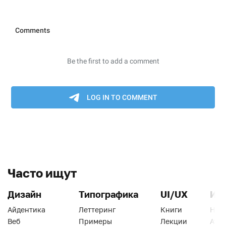
Часто ищут
Дизайн
Типографика
UI/UX
Ин
Айдентика
Леттеринг
Книги
Han
Веб
Примеры
Лекции
Ати