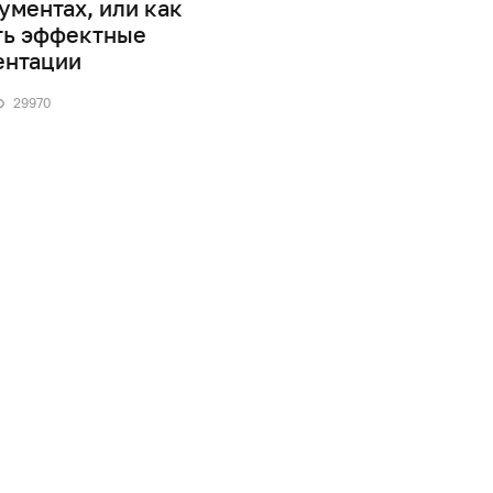
ументах, или как
0
41893
ть эффектные
ентации
29970