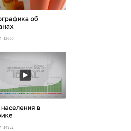
графика об
анах
12606
 населения в
рике
14352