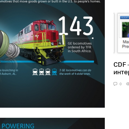
CDF 
инте
0