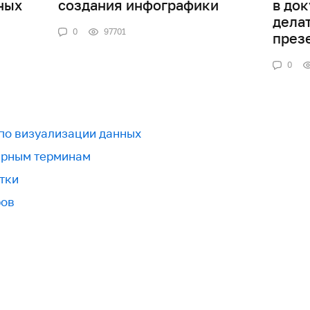
ных
создания инфографики
в док
дела
0
97701
през
0
 по визуализации данных
урным терминам
тки
ров