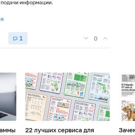
 подачи информации.
ая
1
0
раммы
22 лучших сервиса для
Заче