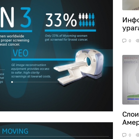
Инфо
ураг
0
Слои
Аме
0