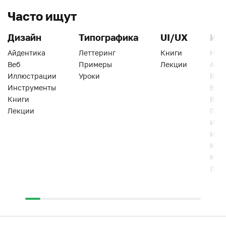
Часто ищут
Дизайн
Типографика
UI/UX
Ин
Айдентика
Леттеринг
Книги
Han
Веб
Примеры
Лекции
Ати
Иллюстрации
Уроки
Веб
Инструменты
Вид
Книги
Виз
Лекции
Геро
Инс
Инт
Кни
Кур
Лек