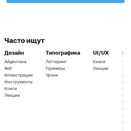
Часто ищут
Дизайн
Типографика
UI/UX
Ин
Айдентика
Леттеринг
Книги
Han
Веб
Примеры
Лекции
Ати
Иллюстрации
Уроки
Веб
Инструменты
Вид
Книги
Виз
Лекции
Геро
Инс
Инт
Кни
Кур
Лек