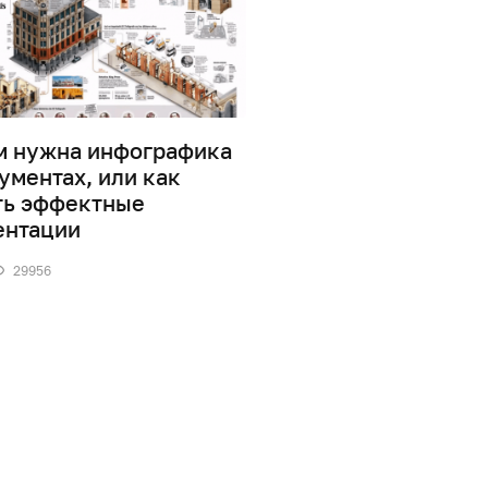
м нужна инфографика
Дизайн информаци
ументах, или как
0
41880
ть эффектные
ентации
29956