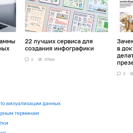
раммы
22 лучших сервиса для
Заче
ных
создания инфографики
в док
дела
0
97684
през
0
 по визуализации данных
урным терминам
тки
ров