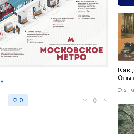
Как 
Опыт
ая
2
0
0