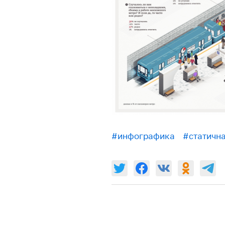
#инфографика
#статичн