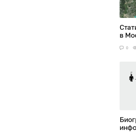
Стат
в Мо
0
Биог
инфо