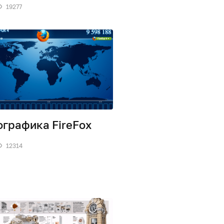
19277
графика FireFox
12314