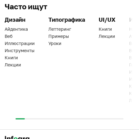
Часто ищут
Дизайн
Типографика
UI/UX
Ин
Айдентика
Леттеринг
Книги
Han
Веб
Примеры
Лекции
Ати
Иллюстрации
Уроки
Веб
Инструменты
Вид
Книги
Виз
Лекции
Геро
Инс
Инт
Кни
Кур
Лек