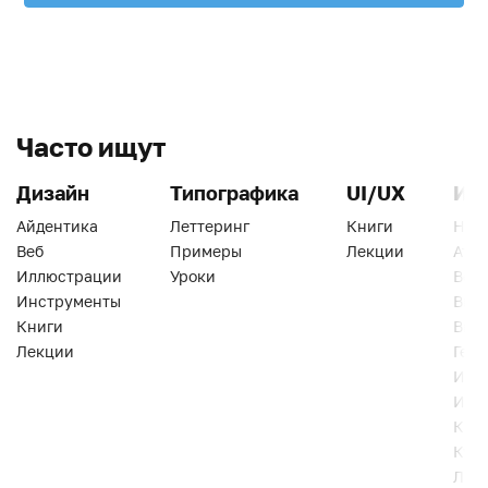
Часто ищут
Дизайн
Типографика
UI/UX
Ин
Айдентика
Леттеринг
Книги
Han
Веб
Примеры
Лекции
Ати
Иллюстрации
Уроки
Веб
Инструменты
Вид
Книги
Виз
Лекции
Геро
Инс
Инт
Кни
Кур
Лек