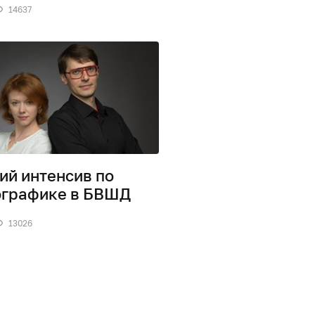
14637
ий интенсив по
графике в БВШД
13026