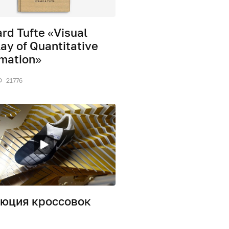
rd Tufte «Visual
ay of Quantitative
rmation»
21776
юция кроссовок