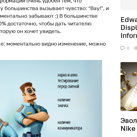
формации очень удобен тем, что
 большинства вызывает чувство: “Вау!”, и
оментально забывают :) В большинстве
Edwa
0% достаточно, чтобы дать читателю
Displ
торую он хочет увидеть.
Info
же: моментально видно изменение, можно
0
Эвол
Nike