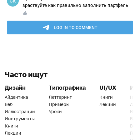
Часто ищут
Дизайн
Типографика
UI/UX
Ин
Айдентика
Леттеринг
Книги
Han
Веб
Примеры
Лекции
Ати
Иллюстрации
Уроки
Веб
Инструменты
Вид
Книги
Виз
Лекции
Геро