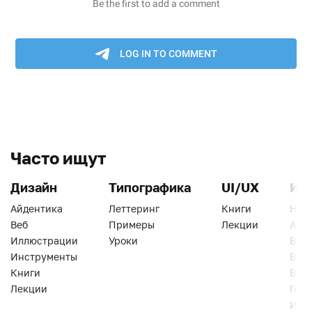
Часто ищут
Дизайн
Типографика
UI/UX
Ин
Айдентика
Леттеринг
Книги
Han
Веб
Примеры
Лекции
Ати
Иллюстрации
Уроки
Веб
Инструменты
Вид
Книги
Виз
Лекции
Геро
Инс