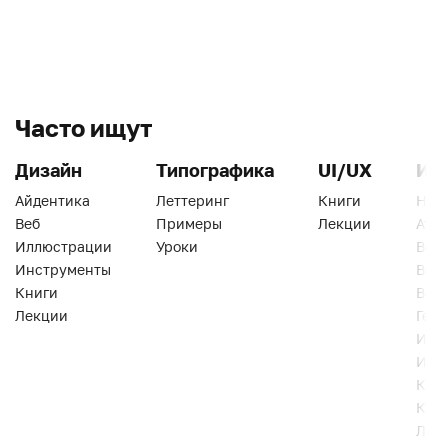
Часто ищут
Дизайн
Типографика
UI/UX
Ин
Айдентика
Леттеринг
Книги
Han
Веб
Примеры
Лекции
Ати
Иллюстрации
Уроки
Веб
Инструменты
Вид
Книги
Виз
Лекции
Геро
Инс
Инт
Кни
Кур
Лек