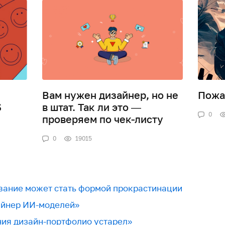
Вам нужен дизайнер, но не
Пожа
$
в штат. Так ли это —
0
проверяем по чек-листу
0
19015
ование может стать формой прокрастинации
айнер ИИ-моделей»
ия дизайн-портфолио устарел»