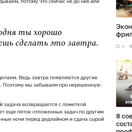
ываем, потому что сейчас не до них или
Экон
годня ты хорошо
фрил
ешь сделать это завтра.
0
делаем. Ведь завтра появляются другие
я. Поэтому мы забываем про нерешенную
ей задача возвращается с пометкой
ет еще пяток отложенных задач по другим
8 со
онные ночи перед дедлайном и сдача сырой
сост
проф