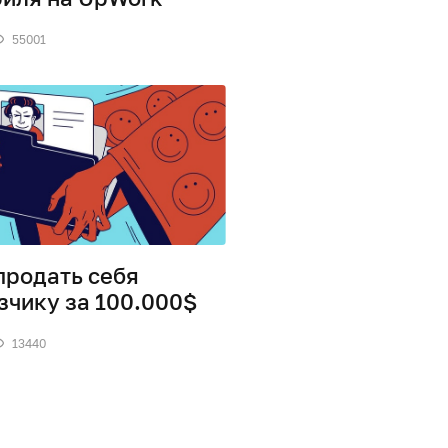
55001
продать себя
зчику за 100.000$
13440