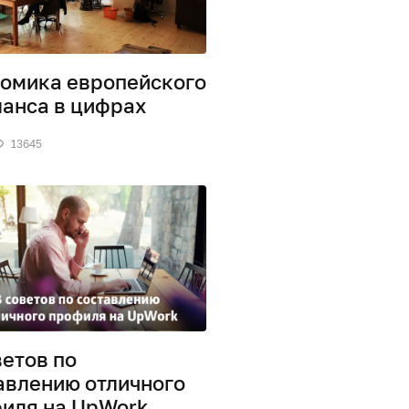
омика европейского
анса в цифрах
13645
ветов по
авлению отличного
иля на UpWork