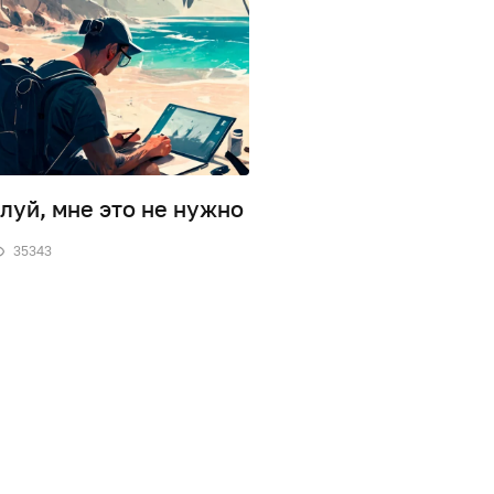
луй, мне это не нужно
Как выбрать ноутб
фриланса: Советы 
35343
примеры
0
25815