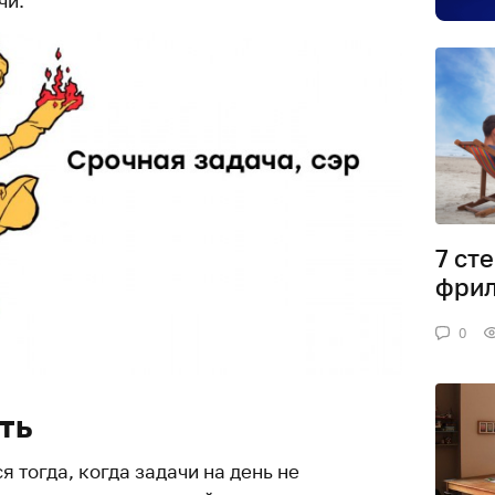
чи.
7 ст
фрил
0
ть
 тогда, когда задачи на день не