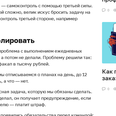
й — самоконтроль с помощью третьей силы.
0
й сложно, велик искус бросить задачу на
контроль третьей стороне, например
олировать
 проблема с выполнением ежедневных
 а потом не делали. Проблему решили так:
факап в тысячу рублей.
Как 
мы отписываемся о планах на день, до 12
зака
 а что — нет.
0
сная задача, которую мы обязаны сделать.
делал, он получает предупреждение, если
делю — платит штраф.
о появились обязательства перед командой: