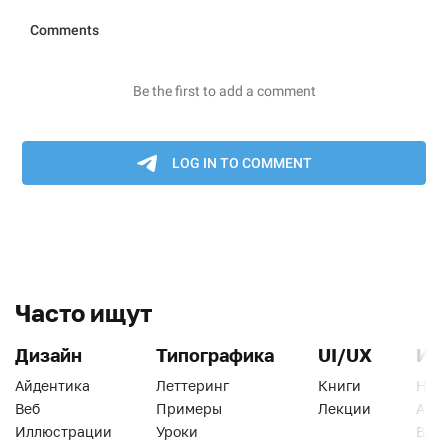
Часто ищут
Дизайн
Типографика
UI/UX
Ин
Айдентика
Леттеринг
Книги
Han
Веб
Примеры
Лекции
Ати
Иллюстрации
Уроки
Веб