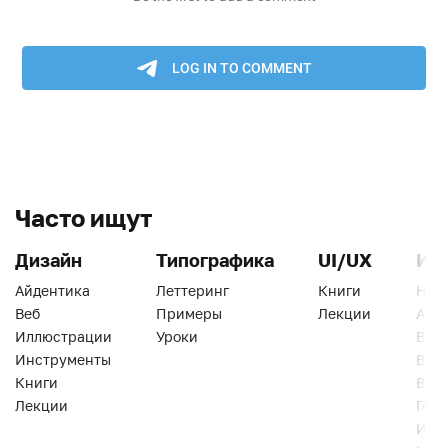
Часто ищут
Дизайн
Типографика
UI/UX
Ин
Айдентика
Леттеринг
Книги
Han
Веб
Примеры
Лекции
Ати
Иллюстрации
Уроки
Веб
Инструменты
Вид
Книги
Виз
Лекции
Геро
Инс