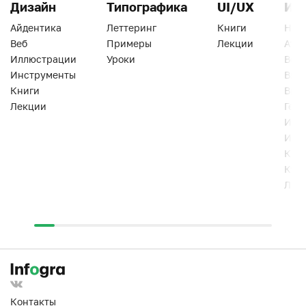
Дизайн
Типографика
UI/UX
Ин
Айдентика
Леттеринг
Книги
Han
Веб
Примеры
Лекции
Ати
Иллюстрации
Уроки
Веб
Инструменты
Вид
Книги
Виз
Лекции
Геро
Инс
Инт
Кни
Кур
Лек
Контакты