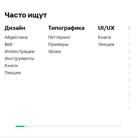
Часто ищут
Дизайн
Типографика
UI/UX
Ин
Айдентика
Леттеринг
Книги
Han
Веб
Примеры
Лекции
Ати
Иллюстрации
Уроки
Веб
Инструменты
Вид
Книги
Виз
Лекции
Геро
Инс
Инт
Кни
Кур
Лек