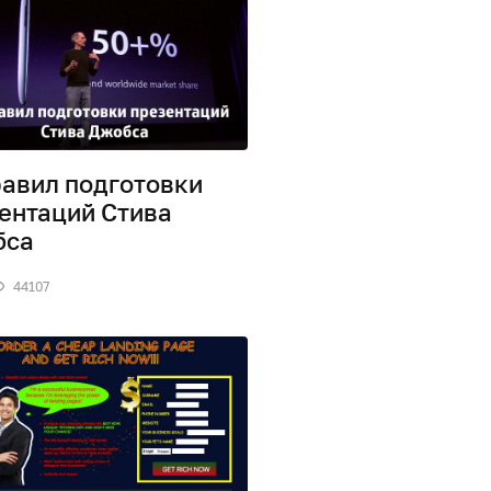
равил подготовки
ентаций Стива
бса
44107