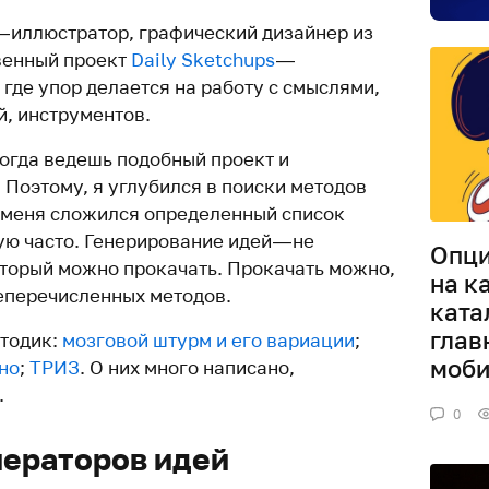
— иллюстратор, графический дизайнер из
венный проект
Daily Sketchups
—
где упор делается на работу с смыслями,
й, инструментов.
когда ведешь подобный проект и
 Поэтому, я углубился в поиски методов
у меня сложился определенный список
ую часто. Генерирование идей — не
Опци
оторый можно прокачать. Прокачать можно,
на к
еперечисленных методов.
ката
глав
етодик:
мозговой штурм и его вариации
;
моби
но
;
ТРИЗ
. О них много написано,
.
0
нераторов идей