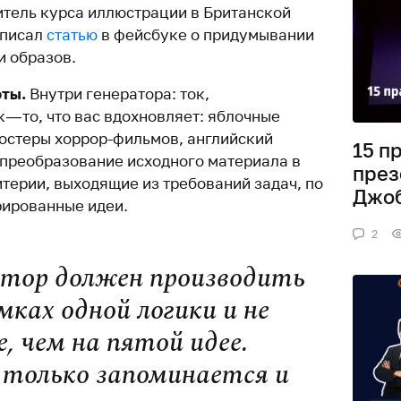
тель курса иллюстрации в Британской
аписал
статью
в фейсбуке о придумывании
и образов.
оты.
Внутри генератора: ток,
к — то, что вас вдохновляет: яблочные
постеры хоррор-фильмов, английский
15 п
преобразование исходного материала в
през
итерии, выходящие из требований задач, по
Джо
рированные идеи.
2
атор должен производить
мках одной логики и не
, чем на пятой идее.
 только запоминается и