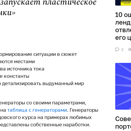
 запускает пластическое
нки»
10 о
ленд
отвл
его 
2
ормирование ситуации в сюжет
яются местами
два источника тока
е константы
о детализировать выдуманный мир
енераторы со своими параметрами,
ена
таблица с генераторами
. Генераторы
довского курса на примерах любимых
Сове
редставлены собственные наработки.
порт