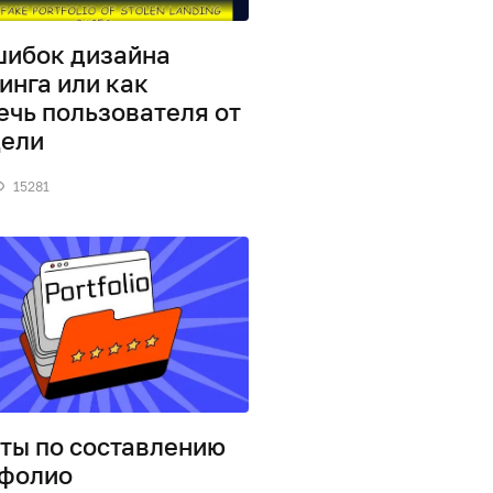
шибок дизайна
инга или как
ечь пользователя от
цели
15281
ты по составлению
фолио