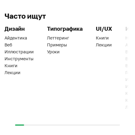
Часто ищут
Дизайн
Типографика
UI/UX
Ин
Айдентика
Леттеринг
Книги
Han
Веб
Примеры
Лекции
Ати
Иллюстрации
Уроки
Веб
Инструменты
Вид
Книги
Виз
Лекции
Геро
Инс
Инт
Кни
Кур
Лек