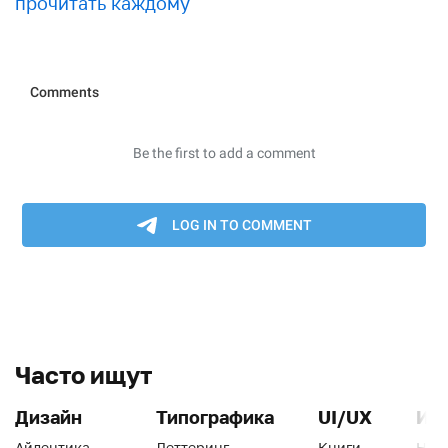
прочитать каждому
Часто ищут
Дизайн
Типографика
UI/UX
Ин
Айдентика
Леттеринг
Книги
Han