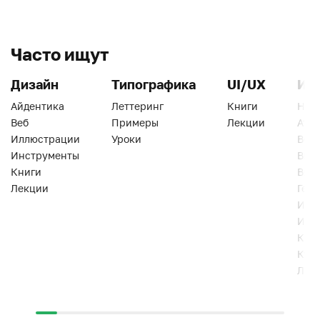
Часто ищут
Дизайн
Типографика
UI/UX
Ин
Айдентика
Леттеринг
Книги
Han
Веб
Примеры
Лекции
Ати
Иллюстрации
Уроки
Веб
Инструменты
Вид
Книги
Виз
Лекции
Геро
Инс
Инт
Кни
Кур
Лек