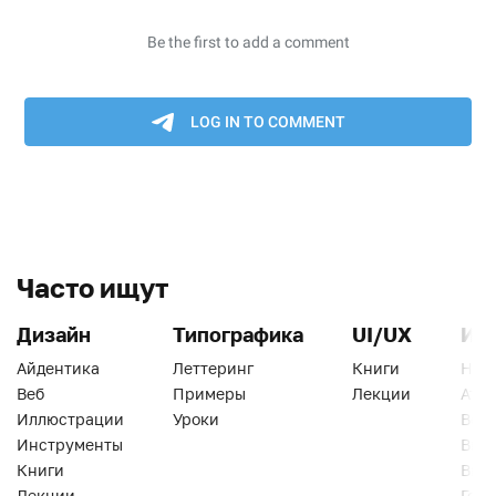
Часто ищут
Дизайн
Типографика
UI/UX
Ин
Айдентика
Леттеринг
Книги
Han
Веб
Примеры
Лекции
Ати
Иллюстрации
Уроки
Веб
Инструменты
Вид
Книги
Виз
Лекции
Геро