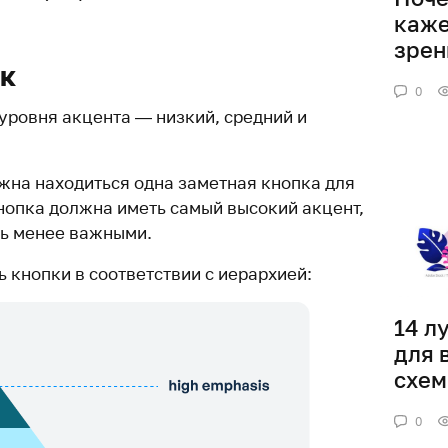
каже
зрен
к
0
 уровня акцента — низкий, средний и
жна находиться одна заметная кнопка для
кнопка должна иметь самый высокий акцент,
ть менее важными.
ь кнопки в соответствии с иерархией:
​​14
для 
схем
0