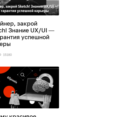
йнер, закрой
ch! Знание UX/UI —
арантия успешной
ьеры
15180
му красивое