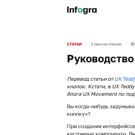
2 мин на чтение
СТАТЬИ
Руководство
Перевод статьи от
UX Tedd
кнопок. Кстати, в UX Tedd
блога UX Movement по под
Вы когда-нибудь задумыва
кнопку»?
При создании интерфейсов
кастомные компоненты. Вме