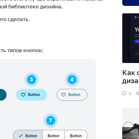
ной библиотеке дизайна.
это сделать.
ять типов кнопок:
Как 
диза
0