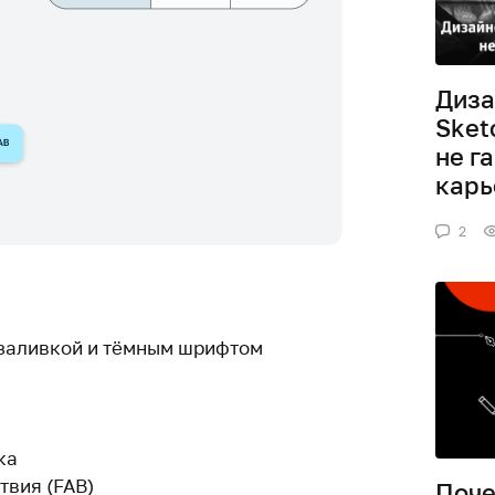
Диза
Sket
не г
кар
2
й заливкой и тёмным шрифтом
ка
твия (FAB)
Поче