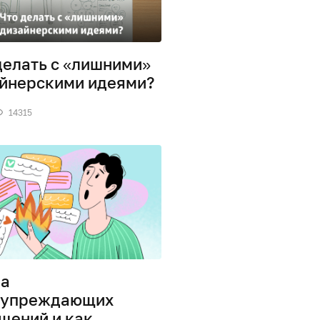
делать с «лишними»
йнерскими идеями?
14315
па
дупреждающих
щений и как