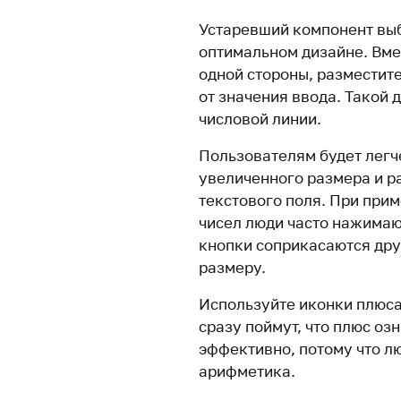
Устаревший компонент выб
оптимальном дизайне. Вме
одной стороны, разместит
от значения ввода. Такой 
числовой линии.
Пользователям будет легче
увеличенного размера и р
текстового поля. При при
чисел люди часто нажимают 
кнопки соприкасаются друг
размеру.
Используйте иконки плюса
сразу поймут, что плюс оз
эффективно, потому что лю
арифметика.