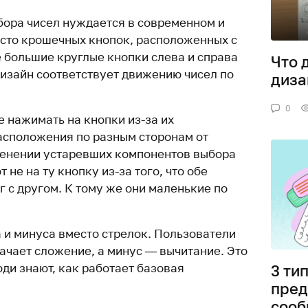
ора чисел нуждается в современном и
сто крошечных кнопок, расположенных с
е большие круглые кнопки слева и справа
Что 
дизайн соответствует движению чисел по
диза
0
 нажимать на кнопки из-за их
асположения по разным сторонам от
менении устаревших компонентов выбора
не на ту кнопку из-за того, что обе
 с другом. К тому же они маленькие по
 и минуса вместо стрелок. Пользователи
начает сложение, а минус — вычитание. Это
ди знают, как работает базовая
3 ти
пре
сооб