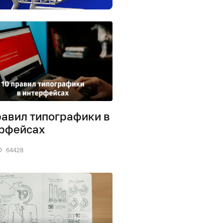
равил типографики в
рфейсах
64428