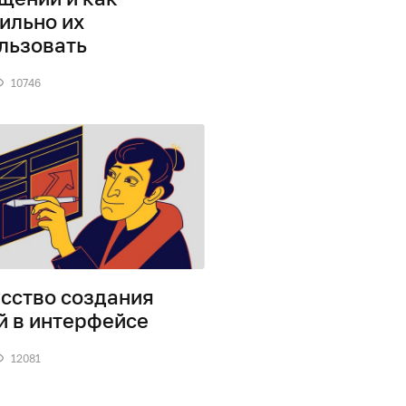
ильно их
льзовать
10746
сство создания
й в интерфейсе
12081