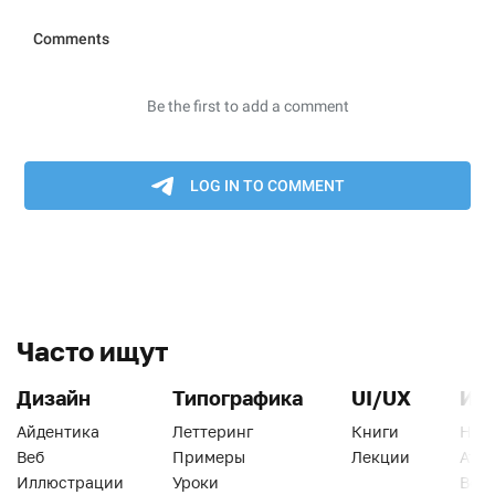
Часто ищут
Дизайн
Типографика
UI/UX
Ин
Айдентика
Леттеринг
Книги
Han
Веб
Примеры
Лекции
Ати
Иллюстрации
Уроки
Веб